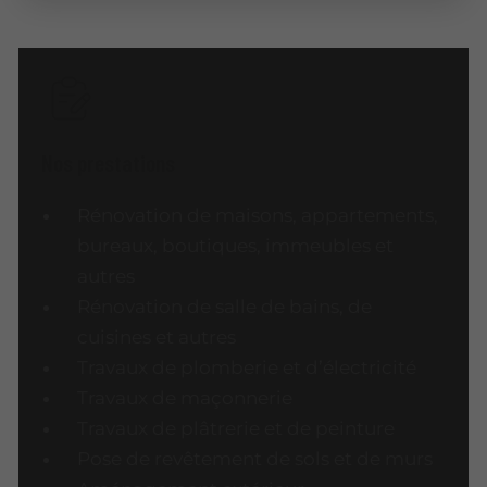
Nos prestations
Rénovation de maisons, appartements,
bureaux, boutiques, immeubles et
autres
Rénovation de salle de bains, de
cuisines et autres
Travaux de plomberie et d’électricité
Travaux de maçonnerie
Travaux de plâtrerie et de peinture
Pose de revêtement de sols et de murs