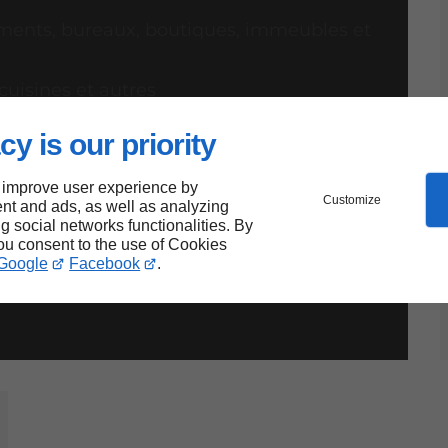
ments, bureaux, boutiques, immeubles et
cuisines et autres
cité
cy is our priority
re
 improve user experience by
Customize
nt and ads, as well as analyzing
e murs
ng social networks functionalities. By
you consent to the use of Cookies
Google
Facebook
.