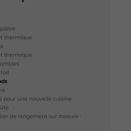
plâtre
et thermique
ns
et thermique
ombles
toit
nds
rs
s pour une nouvelle cuisine
oûte
lier de rangement sur mesure :