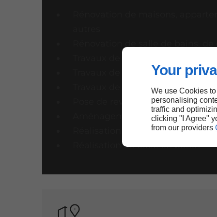
Rénovation de maisons, apparte
autres
Rénovation de salle de bains, de 
Travaux de plomberie et d’électri
Your priva
Travaux de maçonnerie
Travaux de plâtrerie et de peintu
We use Cookies to
personalising conte
Pose de revêtement de sols et d
traffic and optimizi
Aménagement extérieur
clicking "I Agree" 
from our providers
Réalisation d'une allée
Réalisation de dalle en béton